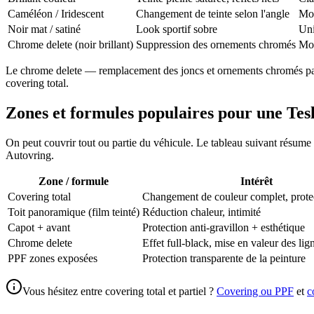
Caméléon / Iridescent
Changement de teinte selon l'angle
Mod
Noir mat / satiné
Look sportif sobre
Uni
Chrome delete (noir brillant)
Suppression des ornements chromés
Mod
Le chrome delete — remplacement des joncs et ornements chromés par u
covering total.
Zones et formules populaires pour une Tes
On peut couvrir tout ou partie du véhicule. Le tableau suivant résume l
Autovring.
Zone / formule
Intérêt
Covering total
Changement de couleur complet, prote
Toit panoramique (film teinté)
Réduction chaleur, intimité
Capot + avant
Protection anti-gravillon + esthétique
Chrome delete
Effet full-black, mise en valeur des lig
PPF zones exposées
Protection transparente de la peinture
Vous hésitez entre covering total et partiel ?
Covering ou PPF
et
c