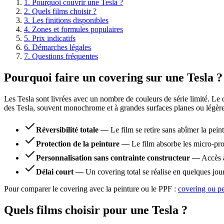
1
.
Pourquoi couvrir une Tesla ?
2
.
Quels films choisir ?
3
.
Les finitions disponibles
4
.
Zones et formules populaires
5
.
Prix indicatifs
6
.
Démarches légales
7
.
Questions fréquentes
Pourquoi faire un covering sur une Tesla ?
Les Tesla sont livrées avec un nombre de couleurs de série limité. Le 
des Tesla, souvent monochrome et à grandes surfaces planes ou légèreme
Réversibilité totale
—
Le film se retire sans abîmer la peint
Protection de la peinture
—
Le film absorbe les micro-pro
Personnalisation sans contrainte constructeur
—
Accès à
Délai court
—
Un covering total se réalise en quelques jou
Pour comparer le covering avec la peinture ou le PPF :
covering ou pe
Quels films choisir pour une Tesla ?