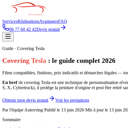
Services
Réalisations
Avantages
FAQ
06 77 60 42 42
Devis gratuit
Guide · Covering Tesla
Covering Tesla
: le guide complet 2026
Films compatibles, finitions, prix indicatifs et démarches légales — tout
En bref :
le covering Tesla est une technique de personnalisation réve
S, X, Cybertruck), il protège la peinture d'origine et peut être retiré s
Obtenir mon devis gratuit
Voir les prestations
Par l'équipe Autovring
·
Publié le
13 juin 2026
·
Mis à jour le
13 juin 2
Sommaire