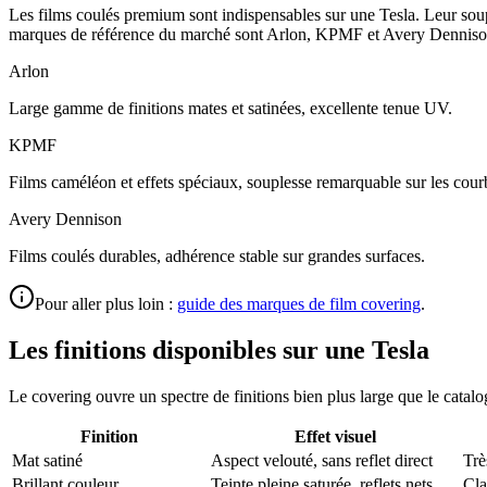
Les films coulés premium sont indispensables sur une Tesla. Leur sou
marques de référence du marché sont Arlon, KPMF et Avery Dennison, ut
Arlon
Large gamme de finitions mates et satinées, excellente tenue UV.
KPMF
Films caméléon et effets spéciaux, souplesse remarquable sur les cour
Avery Dennison
Films coulés durables, adhérence stable sur grandes surfaces.
Pour aller plus loin :
guide des marques de film covering
.
Les finitions disponibles sur une Tesla
Le covering ouvre un spectre de finitions bien plus large que le catalo
Finition
Effet visuel
Mat satiné
Aspect velouté, sans reflet direct
Trè
Brillant couleur
Teinte pleine saturée, reflets nets
Cla