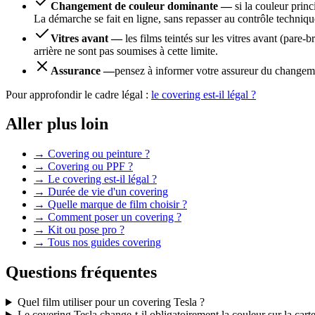
Changement de couleur dominante —
si la couleur prin
La démarche se fait en ligne, sans repasser au contrôle techniqu
Vitres avant —
les films teintés sur les vitres avant (pare-
arrière ne sont pas soumises à cette limite.
Assurance —
pensez à informer votre assureur du changemen
Pour approfondir le cadre légal :
le covering est-il légal ?
Aller plus loin
→
Covering ou peinture ?
→
Covering ou PPF ?
→
Le covering est-il légal ?
→
Durée de vie d'un covering
→
Quelle marque de film choisir ?
→
Comment poser un covering ?
→
Kit ou pose pro ?
→
Tous nos guides covering
Questions fréquentes
Quel film utiliser pour un covering Tesla ?
Le covering Tesla change-t-il obligatoirement la couleur sur la carte