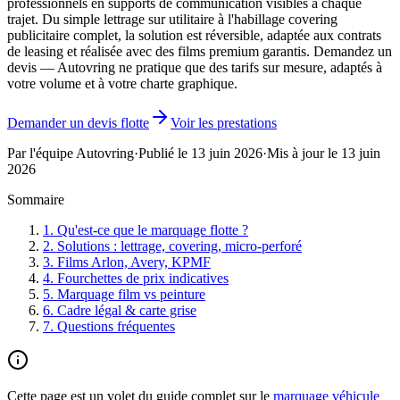
professionnels en supports de communication visibles à chaque
trajet. Du simple lettrage sur utilitaire à l'habillage covering
publicitaire complet, la solution est réversible, adaptée aux contrats
de leasing et réalisée avec des films premium garantis. Demandez un
devis — Autovring ne pratique que des tarifs sur mesure, adaptés à
votre volume et à votre charte graphique.
Demander un devis flotte
Voir les prestations
Par l'équipe Autovring
·
Publié le
13 juin 2026
·
Mis à jour le
13 juin
2026
Sommaire
1
.
Qu'est-ce que le marquage flotte ?
2
.
Solutions : lettrage, covering, micro-perforé
3
.
Films Arlon, Avery, KPMF
4
.
Fourchettes de prix indicatives
5
.
Marquage film vs peinture
6
.
Cadre légal & carte grise
7
.
Questions fréquentes
Cette page est un volet du guide complet sur le
marquage véhicule