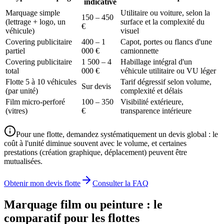
indicative
Marquage simple
Utilitaire ou voiture, selon la
150 – 450
(lettrage + logo, un
surface et la complexité du
€
véhicule)
visuel
Covering publicitaire
400 – 1
Capot, portes ou flancs d'une
partiel
000 €
camionnette
Covering publicitaire
1 500 – 4
Habillage intégral d'un
total
000 €
véhicule utilitaire ou VU léger
Flotte 5 à 10 véhicules
Tarif dégressif selon volume,
Sur devis
(par unité)
complexité et délais
Film micro-perforé
100 – 350
Visibilité extérieure,
(vitres)
€
transparence intérieure
Pour une flotte, demandez systématiquement un devis global : le
coût à l'unité diminue souvent avec le volume, et certaines
prestations (création graphique, déplacement) peuvent être
mutualisées.
Obtenir mon devis flotte
Consulter la FAQ
Marquage film ou peinture : le
comparatif pour les flottes