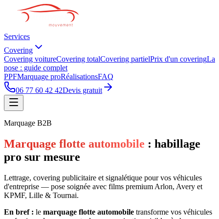
Services
Covering
Covering voiture
Covering total
Covering partiel
Prix d'un covering
La
pose : guide complet
PPF
Marquage pro
Réalisations
FAQ
06 77 60 42 42
Devis gratuit
Marquage B2B
Marquage flotte automobile
: habillage
pro sur mesure
Lettrage, covering publicitaire et signalétique pour vos véhicules
d'entreprise — pose soignée avec films premium Arlon, Avery et
KPMF, Lille & Tournai.
En bref :
le
marquage flotte automobile
transforme vos véhicules