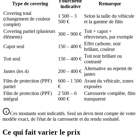
Fourchette
Type de covering
Remarque
indicative
Covering total
1 500 – 3
Selon la taille du véhicule
(changement de couleur
500 €
et la gamme de film
complet)
Covering partiel (plusieurs
Toit + capot +
300 – 900 €
éléments)
rétroviseurs, par exemple
Effet carbone, noir
Capot seul
150 – 400 €
brillant, couleur
Toit noir brillant ou
Toit seul
150 – 400 €
contrasté
Alternative au repeint de
Jantes (les 4)
200 – 400 €
jantes
Film de protection (PPF)
600 – 1 500
Avant du véhicule, zones
partiel
€
exposées
Film de protection (PPF)
2 500 – 6
Carrosserie complète, film
intégral
000 €
transparent
Ces montants sont indicatifs. Seul un devis tient compte de votre
modèle exact, de l'état de la carrosserie et du rendu souhaité.
Ce qui fait varier le prix