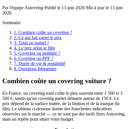
Par l'équipe Autovring
·
Publié le
13 juin 2026
·
Mis à jour le
13 juin
2026
Sommaire
1
.
Combien coûte un covering ?
2
.
Ce qui fait varier le prix
3
.
Total ou partiel ?
4
.
Le prix selon le film
5
.
Covering ou peinture ?
6
.
Covering ou PPF ?
7
.
Durée de vie & rentabilité
8
.
Questions fréquentes
Combien coûte un covering voiture ?
En France, un covering total coûte le plus souvent entre 1 500 et 3
500 €, tandis qu'un covering partiel démarre autour de 150 €. Le
prix dépend de la surface traitée, de la finition et de la marque du
film. Le tableau ci-dessous donne des fourchettes indicatives
observées sur le marché — ce ne sont pas des tarifs fixes Autovring,
mais un repère pour situer votre budget.