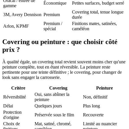
Oracal / entrée de
Économique
Petites surfaces, budget serré
gamme
Covering total, tenue longue
3M, Avery Dennison
Premium
durée
Premium /
Finitions mates, satinées,
Arlon, KPMF
spécial
caméléon
Covering ou peinture : que choisir côté
prix ?
À qualité égale, un covering total revient souvent moins cher qu'une
peinture complète, tout en étant réversible. La peinture reste
pertinente pour une teinte définitive ; le covering, pour changer de
look sans engager la carrosserie.
Critère
Covering
Peinture
Oui, sans abîmer la
Réversibilité
Non, définitif
peinture
Délai
Quelques jours
Plus long
Protection
Préservée sous le film
Recouverte
d'origine
Choix de
Mat, satiné, chromé,
Limité au nuancier
finitions
caméléon
peinture