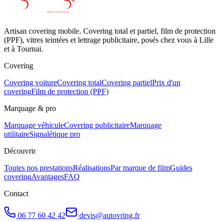
Artisan covering mobile. Covering total et partiel, film de protection
(PPF), vitres teintées et lettrage publicitaire, posés chez vous à Lille
et à Tournai.
Covering
Covering voiture
Covering total
Covering partiel
Prix d'un
covering
Film de protection (PPF)
Marquage & pro
Marquage véhicule
Covering publicitaire
Marquage
utilitaire
Signalétique pro
Découvrir
Toutes nos prestations
Réalisations
Par marque de film
Guides
covering
Avantages
FAQ
Contact
06 77 60 42 42
devis@autovring.fr