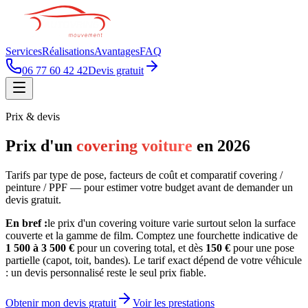
Services
Réalisations
Avantages
FAQ
06 77 60 42 42
Devis gratuit
Prix & devis
Prix d'un
covering voiture
en 2026
Tarifs par type de pose, facteurs de coût et comparatif covering /
peinture / PPF — pour estimer votre budget avant de demander un
devis gratuit.
En bref :
le prix d'un covering voiture varie surtout selon la surface
couverte et la gamme de film. Comptez une fourchette indicative de
1 500 à 3 500 €
pour un covering total, et dès
150 €
pour une pose
partielle (capot, toit, bandes). Le tarif exact dépend de votre véhicule
: un devis personnalisé reste le seul prix fiable.
Obtenir mon devis gratuit
Voir les prestations