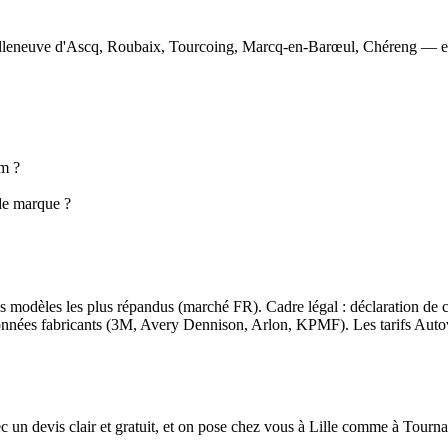
 Villeneuve d'Ascq, Roubaix, Tourcoing, Marcq-en-Barœul, Chéreng — et
um ?
 de marque ?
 les modèles les plus répandus (marché FR). Cadre légal : déclaration d
 : données fabricants (3M, Avery Dennison, Arlon, KPMF). Les tarifs Auto
c un devis clair et gratuit, et on pose chez vous à Lille comme à Tourna