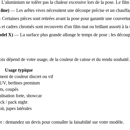
—
L'aluminium ne tolère pas la chaleur excessive lors de la pose. Le film
line)
—
Les arêtes vives nécessitent une découpe précise et un chauffag
—
Certaines pièces sont retirées avant la pose pour garantir une couverture
 et cadres chromés sont recouverts d'un film mat ou brillant assorti à la 
odel X)
—
La surface plus grande allonge le temps de pose ; les découpe
oix dépend de votre usage, de la couleur de caisse et du rendu souhaité.
Usage typique
nt de couleur discret ou vif
SUV, berlines premium
ts, coupés
lisation forte, showcar
ck / pack night
it, jupes latérales
r : demandez un devis pour connaître la faisabilité sur votre modèle.