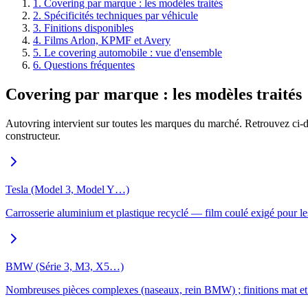
1
.
Covering par marque : les modèles traités
2
.
Spécificités techniques par véhicule
3
.
Finitions disponibles
4
.
Films Arlon, KPMF et Avery
5
.
Le covering automobile : vue d'ensemble
6
.
Questions fréquentes
Covering par marque : les modèles traités
Autovring intervient sur toutes les marques du marché. Retrouvez ci-de
constructeur.
Tesla (Model 3, Model Y…)
Carrosserie aluminium et plastique recyclé — film coulé exigé pour le
BMW (Série 3, M3, X5…)
Nombreuses pièces complexes (naseaux, rein BMW) ; finitions mat et