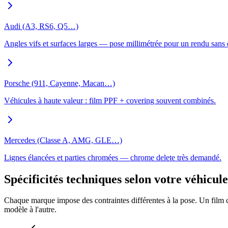
Audi (A3, RS6, Q5…)
Angles vifs et surfaces larges — pose millimétrée pour un rendu sans 
Porsche (911, Cayenne, Macan…)
Véhicules à haute valeur : film PPF + covering souvent combinés.
Mercedes (Classe A, AMG, GLE…)
Lignes élancées et parties chromées — chrome delete très demandé.
Spécificités techniques selon votre véhicule
Chaque marque impose des contraintes différentes à la pose. Un film co
modèle à l'autre.