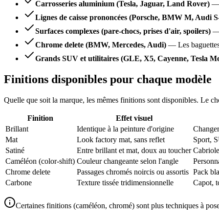
Carrosseries aluminium (Tesla, Jaguar, Land Rover)
Lignes de caisse prononcées (Porsche, BMW M, Audi S-
Surfaces complexes (pare-chocs, prises d'air, spoilers)
Chrome delete (BMW, Mercedes, Audi)
—
Les baguettes
Grands SUV et utilitaires (GLE, X5, Cayenne, Tesla M
Finitions disponibles pour chaque modèle
Quelle que soit la marque, les mêmes finitions sont disponibles. Le ch
Finition
Effet visuel
Brillant
Identique à la peinture d'origine
Changeme
Mat
Look factory mat, sans reflet
Sport, 
Satiné
Entre brillant et mat, doux au toucher
Cabriole
Caméléon (color-shift)
Couleur changeante selon l'angle
Personna
Chrome delete
Passages chromés noircis ou assortis
Pack bla
Carbone
Texture tissée tridimensionnelle
Capot, to
Certaines finitions (caméléon, chromé) sont plus techniques à pose