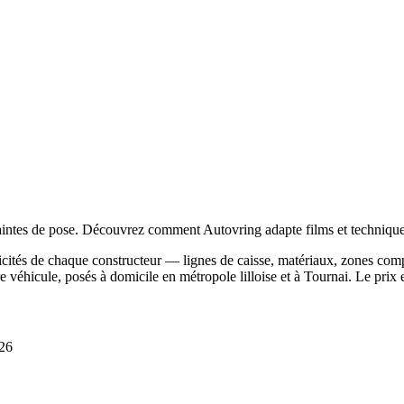
tes de pose. Découvrez comment Autovring adapte films et techniques
ficités de chaque constructeur — lignes de caisse, matériaux, zones co
éhicule, posés à domicile en métropole lilloise et à Tournai. Le prix es
026