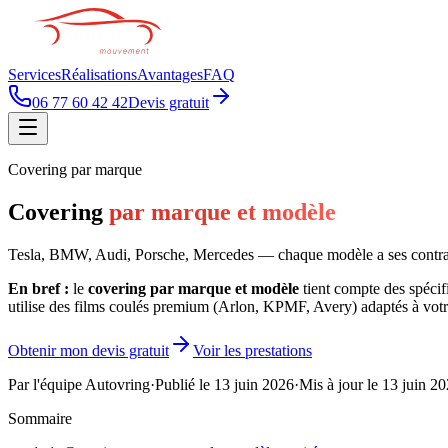
Services
Réalisations
Avantages
FAQ
06 77 60 42 42
Devis gratuit
Covering par marque
Covering
par marque et modèle
Tesla, BMW, Audi, Porsche, Mercedes — chaque modèle a ses contrain
En bref :
le
covering par marque et modèle
tient compte des spéci
utilise des films coulés premium (Arlon, KPMF, Avery) adaptés à votre v
Obtenir mon devis gratuit
Voir les prestations
Par l'équipe Autovring
·
Publié le
13 juin 2026
·
Mis à jour le
13 juin 2
Sommaire