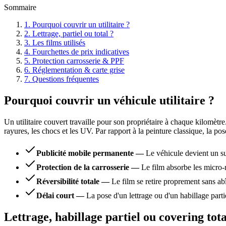
Sommaire
1
.
Pourquoi couvrir un utilitaire ?
2
.
Lettrage, partiel ou total ?
3
.
Les films utilisés
4
.
Fourchettes de prix indicatives
5
.
Protection carrosserie & PPF
6
.
Réglementation & carte grise
7
.
Questions fréquentes
Pourquoi couvrir un véhicule utilitaire ?
Un utilitaire couvert travaille pour son propriétaire à chaque kilomètr
rayures, les chocs et les UV. Par rapport à la peinture classique, la pos
Publicité mobile permanente
—
Le véhicule devient un s
Protection de la carrosserie
—
Le film absorbe les micro-r
Réversibilité totale
—
Le film se retire proprement sans abî
Délai court
—
La pose d'un lettrage ou d'un habillage part
Lettrage, habillage partiel ou covering tota