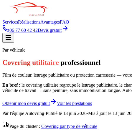
Services
Réalisations
Avantages
FAQ
06 77 60 42 42
Devis gratuit
Par véhicule
Covering utilitaire
professionnel
Film de couleur, lettrage publicitaire ou protection carrosserie — votre 
En bref :
le covering utilitaire regroupe le lettrage publicitaire, le c
véhicule de travail — sans peinture, sans immobilisation longue. Autovri
Obtenir mon devis gratuit
Voir les prestations
Par l'équipe Autovring
·
Publié le
13 juin 2026
·
Mis à jour le
13 juin 2
Page du cluster :
Covering par type de véhicule