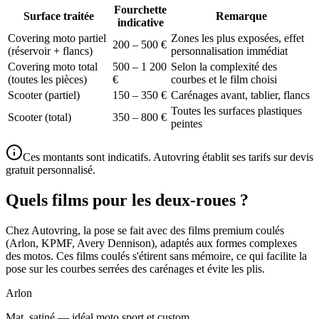
Fourchette
Surface traitée
Remarque
indicative
Covering moto partiel
Zones les plus exposées, effet
200 – 500 €
(réservoir + flancs)
personnalisation immédiat
Covering moto total
500 – 1 200
Selon la complexité des
(toutes les pièces)
€
courbes et le film choisi
Scooter (partiel)
150 – 350 €
Carénages avant, tablier, flancs
Toutes les surfaces plastiques
Scooter (total)
350 – 800 €
peintes
Ces montants sont indicatifs. Autovring établit ses tarifs sur devis
gratuit personnalisé.
Quels films pour les deux-roues ?
Chez Autovring, la pose se fait avec des films premium coulés
(Arlon, KPMF, Avery Dennison), adaptés aux formes complexes
des motos. Ces films coulés s'étirent sans mémoire, ce qui facilite la
pose sur les courbes serrées des carénages et évite les plis.
Arlon
Mat, satiné — idéal moto sport et custom