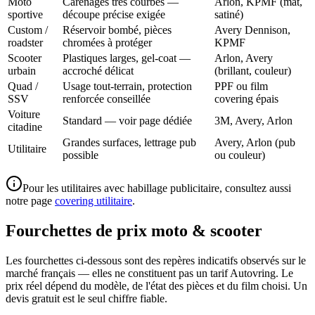
Moto
Carénages très courbés —
Arlon, KPMF (mat,
sportive
découpe précise exigée
satiné)
Custom /
Réservoir bombé, pièces
Avery Dennison,
roadster
chromées à protéger
KPMF
Scooter
Plastiques larges, gel-coat —
Arlon, Avery
urbain
accroché délicat
(brillant, couleur)
Quad /
Usage tout-terrain, protection
PPF ou film
SSV
renforcée conseillée
covering épais
Voiture
Standard — voir page dédiée
3M, Avery, Arlon
citadine
Grandes surfaces, lettrage pub
Avery, Arlon (pub
Utilitaire
possible
ou couleur)
Pour les utilitaires avec habillage publicitaire, consultez aussi
notre page
covering utilitaire
.
Fourchettes de prix moto & scooter
Les fourchettes ci-dessous sont des repères indicatifs observés sur le
marché français — elles ne constituent pas un tarif Autovring. Le
prix réel dépend du modèle, de l'état des pièces et du film choisi. Un
devis gratuit est le seul chiffre fiable.