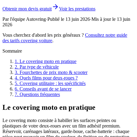
Obtenir mon devis gratuit
Voir les prestations
Par l'équipe Autovring
·
Publié le
13 juin 2026
·
Mis à jour le
13 juin
2026
Vous cherchez d'abord les prix généraux ?
Consultez notre guide
des tarifs covering voiture
.
Sommaire
1
.
Le covering moto en pratique
2
.
Par type de véhicule
3
.
Fourchettes de prix moto & scooter
4
.
Quels films pour deux-roues ?
5
.
Covering utilitaire : les spécificités
6
.
Conseils avant de se lancer
7
.
Questions fréquentes
Le covering moto en pratique
Le covering moto consiste à habiller les surfaces peintes ou
plastiques de votre deux-roues avec un film adhésif premium.
Réservoir, carénages latéraux, garde-boue, cache-batterie : chaque
pièce peut recevoir un film de couleur, de finition ou de protection.