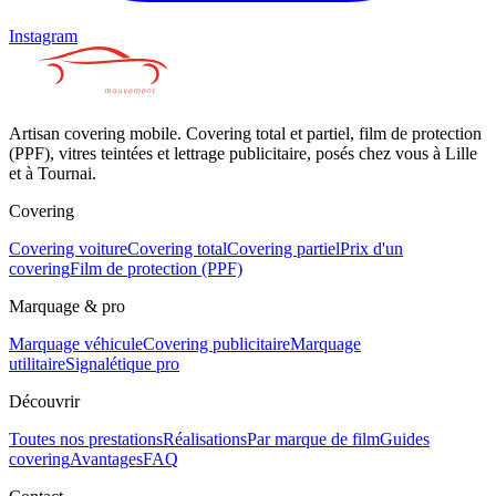
Instagram
Artisan covering mobile. Covering total et partiel, film de protection
(PPF), vitres teintées et lettrage publicitaire, posés chez vous à Lille
et à Tournai.
Covering
Covering voiture
Covering total
Covering partiel
Prix d'un
covering
Film de protection (PPF)
Marquage & pro
Marquage véhicule
Covering publicitaire
Marquage
utilitaire
Signalétique pro
Découvrir
Toutes nos prestations
Réalisations
Par marque de film
Guides
covering
Avantages
FAQ