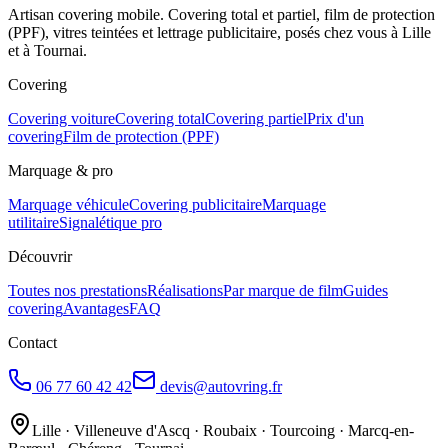
Artisan covering mobile. Covering total et partiel, film de protection
(PPF), vitres teintées et lettrage publicitaire, posés chez vous à Lille
et à Tournai.
Covering
Covering voiture
Covering total
Covering partiel
Prix d'un
covering
Film de protection (PPF)
Marquage & pro
Marquage véhicule
Covering publicitaire
Marquage
utilitaire
Signalétique pro
Découvrir
Toutes nos prestations
Réalisations
Par marque de film
Guides
covering
Avantages
FAQ
Contact
06 77 60 42 42
devis@autovring.fr
Lille · Villeneuve d'Ascq · Roubaix · Tourcoing · Marcq-en-