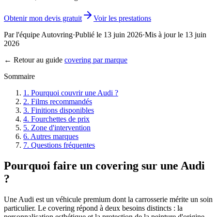
Obtenir mon devis gratuit
Voir les prestations
Par l'équipe Autovring
·
Publié le
13 juin 2026
·
Mis à jour le
13 juin
2026
← Retour au guide
covering par marque
Sommaire
1
.
Pourquoi couvrir une Audi ?
2
.
Films recommandés
3
.
Finitions disponibles
4
.
Fourchettes de prix
5
.
Zone d'intervention
6
.
Autres marques
7
.
Questions fréquentes
Pourquoi faire un covering sur une Audi
?
Une Audi est un véhicule premium dont la carrosserie mérite un soin
particulier. Le covering répond à deux besoins distincts : la
personnalisation esthétique et la protection de la peinture d'origine.