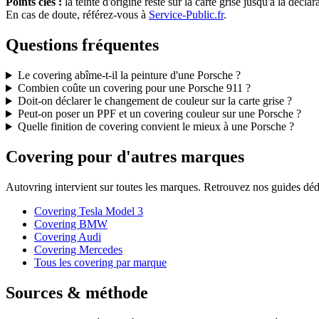
Points clés :
la teinte d'origine reste sur la carte grise jusqu'à la dé
En cas de doute, référez-vous à
Service-Public.fr
.
Questions fréquentes
Le covering abîme-t-il la peinture d'une Porsche ?
Combien coûte un covering pour une Porsche 911 ?
Doit-on déclarer le changement de couleur sur la carte grise ?
Peut-on poser un PPF et un covering couleur sur une Porsche ?
Quelle finition de covering convient le mieux à une Porsche ?
Covering pour d'autres marques
Autovring intervient sur toutes les marques. Retrouvez nos guides déd
Covering Tesla Model 3
Covering BMW
Covering Audi
Covering Mercedes
Tous les covering par marque
Sources & méthode