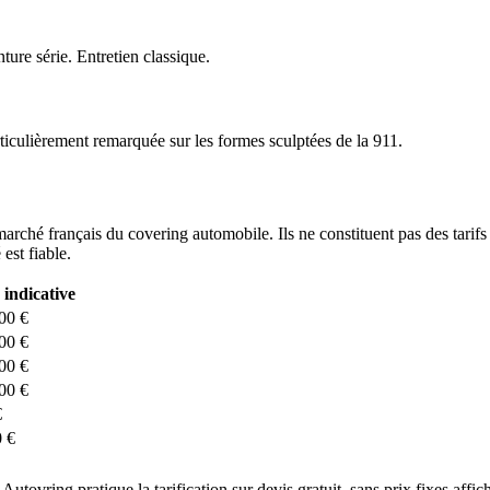
ture série. Entretien classique.
articulièrement remarquée sur les formes sculptées de la 911.
 marché français du covering automobile. Ils ne constituent pas des tarifs
est fiable.
 indicative
00 €
00 €
00 €
00 €
€
0 €
utovring pratique la tarification sur devis gratuit, sans prix fixes affic