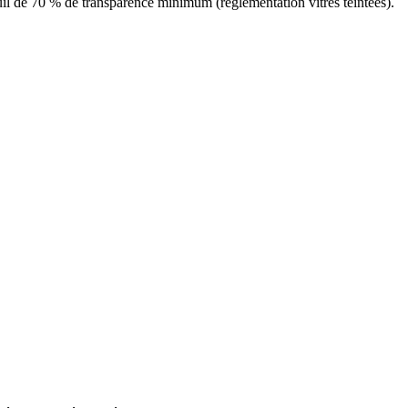
seuil de 70 % de transparence minimum (réglementation vitres teintées).