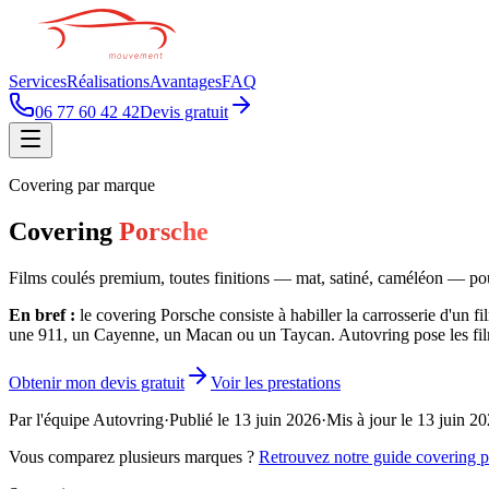
Services
Réalisations
Avantages
FAQ
06 77 60 42 42
Devis gratuit
Covering par marque
Covering
Porsche
Films coulés premium, toutes finitions — mat, satiné, caméléon — pou
En bref :
le covering Porsche consiste à habiller la carrosserie d'un f
une 911, un Cayenne, un Macan ou un Taycan. Autovring pose les fi
Obtenir mon devis gratuit
Voir les prestations
Par l'équipe Autovring
·
Publié le
13 juin 2026
·
Mis à jour le
13 juin 2
Vous comparez plusieurs marques ?
Retrouvez notre guide covering 