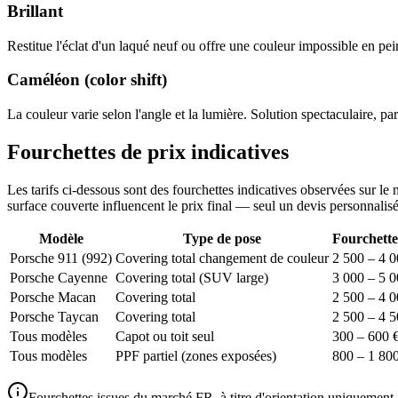
Brillant
Restitue l'éclat d'un laqué neuf ou offre une couleur impossible en pein
Caméléon (color shift)
La couleur varie selon l'angle et la lumière. Solution spectaculaire, p
Fourchettes de prix indicatives
Les tarifs ci-dessous sont des fourchettes indicatives observées sur le
surface couverte influencent le prix final — seul un devis personnalisé 
Modèle
Type de pose
Fourchette
Porsche 911 (992)
Covering total changement de couleur
2 500 – 4 0
Porsche Cayenne
Covering total (SUV large)
3 000 – 5 0
Porsche Macan
Covering total
2 500 – 4 0
Porsche Taycan
Covering total
2 500 – 4 5
Tous modèles
Capot ou toit seul
300 – 600 
Tous modèles
PPF partiel (zones exposées)
800 – 1 80
Fourchettes issues du marché FR, à titre d'orientation uniquement. A