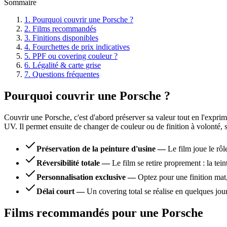
Sommaire
1
.
Pourquoi couvrir une Porsche ?
2
.
Films recommandés
3
.
Finitions disponibles
4
.
Fourchettes de prix indicatives
5
.
PPF ou covering couleur ?
6
.
Légalité & carte grise
7
.
Questions fréquentes
Pourquoi couvrir une Porsche ?
Couvrir une Porsche, c'est d'abord préserver sa valeur tout en l'exprim
UV. Il permet ensuite de changer de couleur ou de finition à volonté, 
Préservation de la peinture d'usine
—
Le film joue le rôl
Réversibilité totale
—
Le film se retire proprement : la tei
Personnalisation exclusive
—
Optez pour une finition mat
Délai court
—
Un covering total se réalise en quelques jou
Films recommandés pour une Porsche