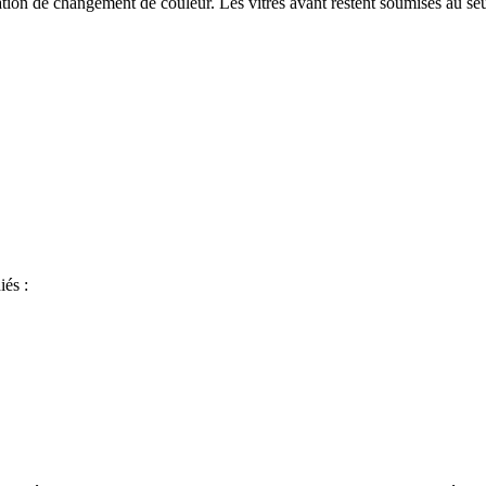
claration de changement de couleur. Les vitres avant restent soumises au 
iés :