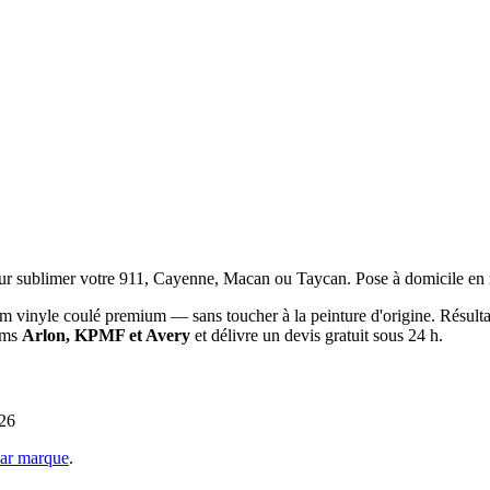
r sublimer votre 911, Cayenne, Macan ou Taycan. Pose à domicile en mé
ilm vinyle coulé premium — sans toucher à la peinture d'origine. Résulta
lms
Arlon, KPMF et Avery
et délivre un devis gratuit sous 24 h.
026
par marque
.