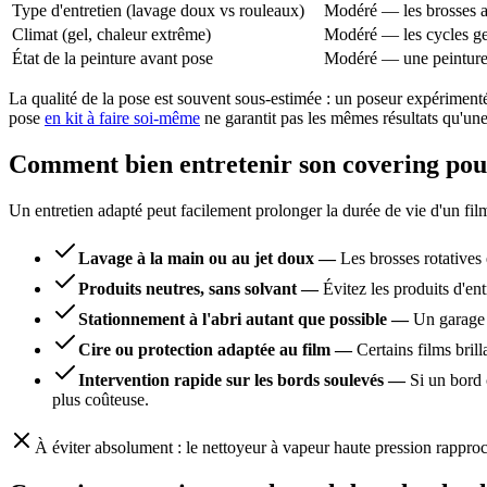
Type d'entretien (lavage doux vs rouleaux)
Modéré — les brosses ab
Climat (gel, chaleur extrême)
Modéré — les cycles gel
État de la peinture avant pose
Modéré — une peinture 
La qualité de la pose est souvent sous-estimée : un poseur expérimenté s
pose
en kit à faire soi-même
ne garantit pas les mêmes résultats qu'un
Comment bien entretenir son covering pour
Un entretien adapté peut facilement prolonger la durée de vie d'un fil
Lavage à la main ou au jet doux
—
Les brosses rotatives
Produits neutres, sans solvant
—
Évitez les produits d'ent
Stationnement à l'abri autant que possible
—
Un garage 
Cire ou protection adaptée au film
—
Certains films bril
Intervention rapide sur les bords soulevés
—
Si un bord 
plus coûteuse.
À éviter absolument : le nettoyeur à vapeur haute pression rapproch