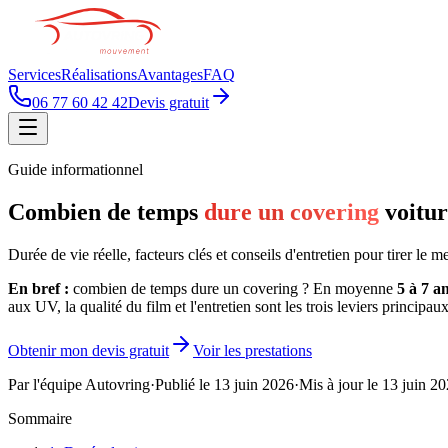
Services
Réalisations
Avantages
FAQ
06 77 60 42 42
Devis gratuit
Guide informationnel
Combien de temps
dure un covering
voitur
Durée de vie réelle, facteurs clés et conseils d'entretien pour tirer le
En bref :
combien de temps dure un covering ? En moyenne
5 à 7 a
aux UV, la qualité du film et l'entretien sont les trois leviers principau
Obtenir mon devis gratuit
Voir les prestations
Par l'équipe Autovring
·
Publié le
13 juin 2026
·
Mis à jour le
13 juin 2
Sommaire