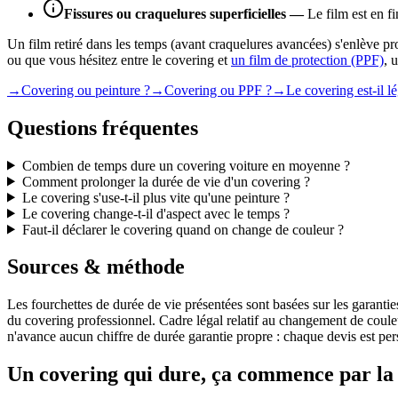
Fissures ou craquelures superficielles
—
Le film est en fi
Un film retiré dans les temps (avant craquelures avancées) s'enlève pr
ou que vous hésitez entre le covering et
un film de protection (PPF)
, 
→
Covering ou peinture ?
→
Covering ou PPF ?
→
Le covering est-il lé
Questions fréquentes
Combien de temps dure un covering voiture en moyenne ?
Comment prolonger la durée de vie d'un covering ?
Le covering s'use-t-il plus vite qu'une peinture ?
Le covering change-t-il d'aspect avec le temps ?
Faut-il déclarer le covering quand on change de couleur ?
Sources & méthode
Les fourchettes de durée de vie présentées sont basées sur les garant
du covering professionnel. Cadre légal relatif au changement de coule
n'avance aucun chiffre de durée garantie propre : chaque devis est pers
Un covering qui dure, ça commence par la