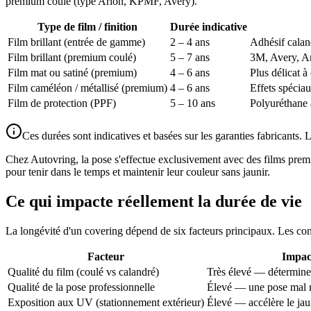
premium coulé (type Arlon, KPMF, Avery).
Type de film / finition
Durée indicative
Film brillant (entrée de gamme)
2 – 4 ans
Adhésif calan
Film brillant (premium coulé)
5 – 7 ans
3M, Avery, Ar
Film mat ou satiné (premium)
4 – 6 ans
Plus délicat à
Film caméléon / métallisé (premium)
4 – 6 ans
Effets spéciau
Film de protection (PPF)
5 – 10 ans
Polyuréthane a
Ces durées sont indicatives et basées sur les garanties fabricants. 
Chez Autovring, la pose s'effectue exclusivement avec des films prem
pour tenir dans le temps et maintenir leur couleur sans jaunir.
Ce qui impacte réellement la durée de vie
La longévité d'un covering dépend de six facteurs principaux. Les conn
Facteur
Impact
Qualité du film (coulé vs calandré)
Très élevé — détermine
Qualité de la pose professionnelle
Élevé — une pose mal ré
Exposition aux UV (stationnement extérieur)
Élevé — accélère le jau