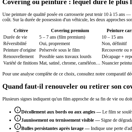
Covering ou peinture : lequel dure le plus
Une peinture de qualité posée en carrosserie peut tenir 10 à 15 ans — 
coût. Sur la durée de possession d'un véhicule, les deux approches son
Critère
Covering premium
Peinture car
Durée de vie
5 – 7 ans (film premium)
10 – 15 ans
Réversibilité
Oui, proprement
Non, définitif
Peinture d'origine
Préservée sous le film
Recouverte ou re
Renouvellement
Possible sans travaux lourds
Décapage + repe
Variété de finitions
Mat, satiné, chrome, caméléon…
Nuancier peintu
Pour une analyse complète de ce choix, consultez notre comparatif déd
Quand faut-il renouveler ou retirer son co
Plusieurs signes indiquent qu'un film approche de sa fin de vie ou doit
Décollement aux bords ou aux angles
—
Le film se soulèv
Jaunissement ou ternissement visible
—
Signe de dégrada
Bulles persistantes après lavage
—
Indique une perte d'ad