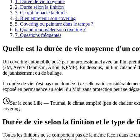
1
.
Durée de vie moyenne
2
.
Durée selon la finition
3
.
Ce qui impacte la durée
4
.
Bien entretenir son covering
5
.
Covering ou peinture dans le temps ?
6
.
Quand renouveler son covering ?
7
.
Questions fréquentes
Quelle est la durée de vie moyenne d'un co
Un covering automobile posé par un professionnel avec un film pre
(3M, Avery Dennison, Arlon, KPMF). En dessous, un film calandré d'
de jaunissement ou de bullage.
La durée de vie n'est pas une donnée fixe : elle varie considérablement 
exposé en permanence au soleil du Midi sans protection peut se dégra
Sur la zone Lille — Tournai, le climat tempéré (peu de chaleur extr
covering.
Durée de vie selon la finition et le type de 
Toutes les finitions ne se comportent pas de la même façon dans le tem