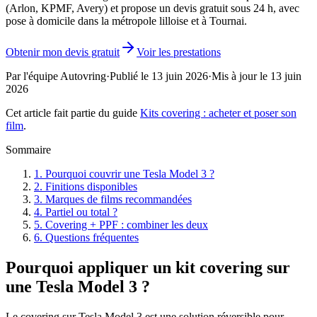
(Arlon, KPMF, Avery) et propose un devis gratuit sous 24 h, avec
pose à domicile dans la métropole lilloise et à Tournai.
Obtenir mon devis gratuit
Voir les prestations
Par l'équipe Autovring
·
Publié le
13 juin 2026
·
Mis à jour le
13 juin
2026
Cet article fait partie du guide
Kits covering : acheter et poser son
film
.
Sommaire
1
.
Pourquoi couvrir une Tesla Model 3 ?
2
.
Finitions disponibles
3
.
Marques de films recommandées
4
.
Partiel ou total ?
5
.
Covering + PPF : combiner les deux
6
.
Questions fréquentes
Pourquoi appliquer un kit covering sur
une Tesla Model 3 ?
Le covering sur Tesla Model 3 est une solution réversible pour