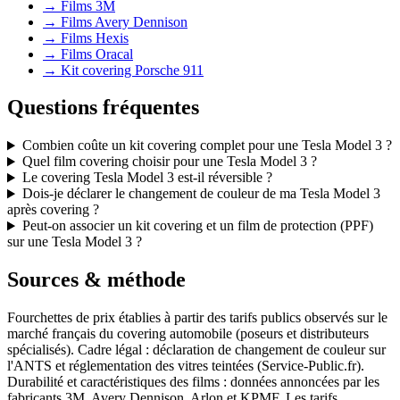
→
Films 3M
→
Films Avery Dennison
→
Films Hexis
→
Films Oracal
→
Kit covering Porsche 911
Questions fréquentes
Combien coûte un kit covering complet pour une Tesla Model 3 ?
Quel film covering choisir pour une Tesla Model 3 ?
Le covering Tesla Model 3 est-il réversible ?
Dois-je déclarer le changement de couleur de ma Tesla Model 3
après covering ?
Peut-on associer un kit covering et un film de protection (PPF)
sur une Tesla Model 3 ?
Sources & méthode
Fourchettes de prix établies à partir des tarifs publics observés sur le
marché français du covering automobile (poseurs et distributeurs
spécialisés). Cadre légal : déclaration de changement de couleur sur
l'ANTS et réglementation des vitres teintées (Service-Public.fr).
Durabilité et caractéristiques des films : données annoncées par les
fabricants 3M, Avery Dennison, Arlon et KPMF. Les tarifs