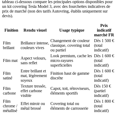
tableau ci-dessous compare les principales options disponibles pour
un kit covering Tesla Model 3, avec des fourchettes indicatives de
prix de marché (non des tarifs Autovring, établis uniquement sur
devis).
Prix
Finition
Rendu visuel
Usage typique
indicatif
marché FR
Changement de couleur
Dès 1 500 €
Film
Brillance intense,
classique, covering total
(total
brillant
couleurs vives
ou partiel
indicatif)
Look premium, cache les
Dès 1 600 €
Aspect velours,
Film mat
micro-rayures
(total
sans reflet
superficielles
indicatif)
Entre brillant et
Dès 1 600 €
Film
Finition haut de gamme
mat, légèrement
(total
satiné
discrète
soyeux
indicatif)
Texture tressée,
Dès 150 €
Film
Capot, toit, rétroviseurs,
effet carbone
(partiel
carbone
éléments sportifs
visible
indicatif)
Film
Dès 1 800 €
Effet miroir ou
Covering total ou
chrome /
(total
métal brossé
éléments de carrosserie
métallisé
indicatif)