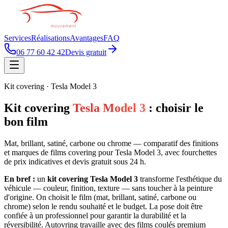
Services
Réalisations
Avantages
FAQ
06 77 60 42 42
Devis gratuit
Kit covering · Tesla Model 3
Kit covering
Tesla Model 3
: choisir le
bon film
Mat, brillant, satiné, carbone ou chrome — comparatif des finitions
et marques de films covering pour Tesla Model 3, avec fourchettes
de prix indicatives et devis gratuit sous 24 h.
En bref :
un
kit covering Tesla Model 3
transforme l'esthétique du
véhicule — couleur, finition, texture — sans toucher à la peinture
d'origine. On choisit le film (mat, brillant, satiné, carbone ou
chrome) selon le rendu souhaité et le budget. La pose doit être
confiée à un professionnel pour garantir la durabilité et la
réversibilité. Autovring travaille avec des films coulés premium