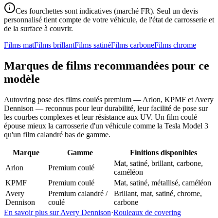
Ces fourchettes sont indicatives (marché FR). Seul un devis
personnalisé tient compte de votre véhicule, de l'état de carrosserie et
de la surface à couvrir.
Films mat
Films brillant
Films satiné
Films carbone
Films chrome
Marques de films recommandées pour ce
modèle
Autovring pose des films coulés premium — Arlon, KPMF et Avery
Dennison — reconnus pour leur durabilité, leur facilité de pose sur
les courbes complexes et leur résistance aux UV. Un film coulé
épouse mieux la carrosserie d'un véhicule comme la Tesla Model 3
qu'un film calandré bas de gamme.
Marque
Gamme
Finitions disponibles
Mat, satiné, brillant, carbone,
Arlon
Premium coulé
caméléon
KPMF
Premium coulé
Mat, satiné, métallisé, caméléon
Avery
Premium calandré /
Brillant, mat, satiné, chrome,
Dennison
coulé
carbone
En savoir plus sur Avery Dennison
·
Rouleaux de covering