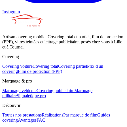
Instagram
Artisan covering mobile. Covering total et partiel, film de protection
(PPF), vitres teintées et lettrage publicitaire, posés chez vous à Lille
et à Tournai.
Covering
Covering voiture
Covering total
Covering partiel
Prix d'un
covering
Film de protection (PPF)
Marquage & pro
Marquage véhicule
Covering publicitaire
Marquage
utilitaire
Signalétique pro
Découvrir
Toutes nos prestations
Réalisations
Par marque de film
Guides
covering
Avantages
FAQ