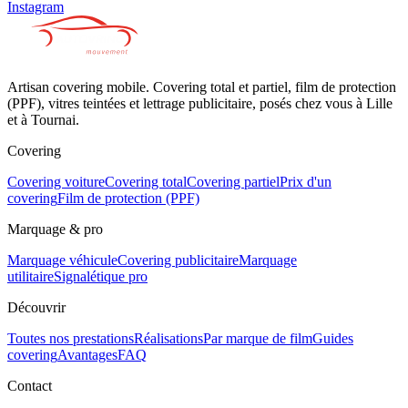
Instagram
Artisan covering mobile. Covering total et partiel, film de protection
(PPF), vitres teintées et lettrage publicitaire, posés chez vous à Lille
et à Tournai.
Covering
Covering voiture
Covering total
Covering partiel
Prix d'un
covering
Film de protection (PPF)
Marquage & pro
Marquage véhicule
Covering publicitaire
Marquage
utilitaire
Signalétique pro
Découvrir
Toutes nos prestations
Réalisations
Par marque de film
Guides
covering
Avantages
FAQ
Contact