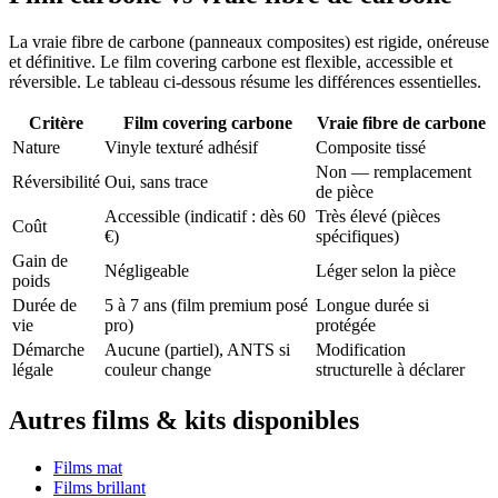
La vraie fibre de carbone (panneaux composites) est rigide, onéreuse
et définitive. Le film covering carbone est flexible, accessible et
réversible. Le tableau ci-dessous résume les différences essentielles.
Critère
Film covering carbone
Vraie fibre de carbone
Nature
Vinyle texturé adhésif
Composite tissé
Non — remplacement
Réversibilité
Oui, sans trace
de pièce
Accessible (indicatif : dès 60
Très élevé (pièces
Coût
€)
spécifiques)
Gain de
Négligeable
Léger selon la pièce
poids
Durée de
5 à 7 ans (film premium posé
Longue durée si
vie
pro)
protégée
Démarche
Aucune (partiel), ANTS si
Modification
légale
couleur change
structurelle à déclarer
Autres films & kits disponibles
Films mat
Films brillant