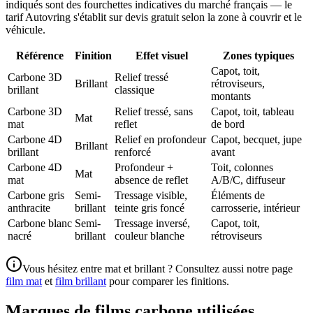
indiqués sont des fourchettes indicatives du marché français — le
tarif Autovring s'établit sur devis gratuit selon la zone à couvrir et le
véhicule.
Référence
Finition
Effet visuel
Zones typiques
Capot, toit,
Carbone 3D
Relief tressé
Brillant
rétroviseurs,
brillant
classique
montants
Carbone 3D
Relief tressé, sans
Capot, toit, tableau
Mat
mat
reflet
de bord
Carbone 4D
Relief en profondeur
Capot, becquet, jupe
Brillant
brillant
renforcé
avant
Carbone 4D
Profondeur +
Toit, colonnes
Mat
mat
absence de reflet
A/B/C, diffuseur
Carbone gris
Semi-
Tressage visible,
Éléments de
anthracite
brillant
teinte gris foncé
carrosserie, intérieur
Carbone blanc
Semi-
Tressage inversé,
Capot, toit,
nacré
brillant
couleur blanche
rétroviseurs
Vous hésitez entre mat et brillant ? Consultez aussi notre page
film mat
et
film brillant
pour comparer les finitions.
Marques de films carbone utilisées