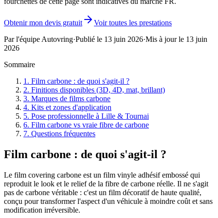
fourchettes de cette page sont indicatives du marché FR.
Obtenir mon devis gratuit
Voir toutes les prestations
Par l'équipe Autovring
·
Publié le
13 juin 2026
·
Mis à jour le
13 juin
2026
Sommaire
1
.
Film carbone : de quoi s'agit-il ?
2
.
Finitions disponibles (3D, 4D, mat, brillant)
3
.
Marques de films carbone
4
.
Kits et zones d'application
5
.
Pose professionnelle à Lille & Tournai
6
.
Film carbone vs vraie fibre de carbone
7
.
Questions fréquentes
Film carbone : de quoi s'agit-il ?
Le film covering carbone est un film vinyle adhésif embossé qui
reproduit le look et le relief de la fibre de carbone réelle. Il ne s'agit
pas de carbone véritable : c'est un film décoratif de haute qualité,
conçu pour transformer l'aspect d'un véhicule à moindre coût et sans
modification irréversible.