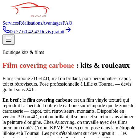
Services
Réalisations
Avantages
FAQ
06 77 60 42 42
Devis gratuit
Boutique kits & films
Film covering carbone
: kits & rouleaux
Films carbone 3D et 4D, mat ou brillant, pour personnaliser capot,
toit et rétroviseurs. Pose professionnelle à Lille et Tournai — devis
gratuit sous 24 h.
En bref :
le
film covering carbone
est un film vinyle texturé qui
reproduit l'aspect de la fibre de carbone sur n'importe quelle zone de
carrosserie — capot, toit, rétroviseurs, montants. Disponible en
version 3D ou 4D, mat ou brillant, il se pose et se retire sans abîmer
la peinture d'origine. Chez Autovring, on travaille avec des films
premium coulés (Arlon, KPMF, Avery) et on pose dans la métropole
lilloise et à Tournai. Les prix s'établissent sur devis gratuit — les