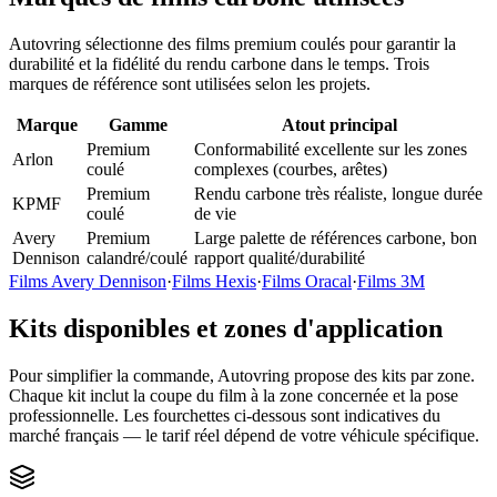
Autovring sélectionne des films premium coulés pour garantir la
durabilité et la fidélité du rendu carbone dans le temps. Trois
marques de référence sont utilisées selon les projets.
Marque
Gamme
Atout principal
Premium
Conformabilité excellente sur les zones
Arlon
coulé
complexes (courbes, arêtes)
Premium
Rendu carbone très réaliste, longue durée
KPMF
coulé
de vie
Avery
Premium
Large palette de références carbone, bon
Dennison
calandré/coulé
rapport qualité/durabilité
Films Avery Dennison
·
Films Hexis
·
Films Oracal
·
Films 3M
Kits disponibles et zones d'application
Pour simplifier la commande, Autovring propose des kits par zone.
Chaque kit inclut la coupe du film à la zone concernée et la pose
professionnelle. Les fourchettes ci-dessous sont indicatives du
marché français — le tarif réel dépend de votre véhicule spécifique.